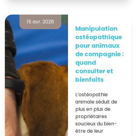
15 avr. 2026
Manipulation
ostéopathique
pour animaux
de compagnie :
quand
consulter et
bienfaits
L’ostéopathie
animale séduit de
plus en plus de
propriétaires
soucieux du bien-
être de leur