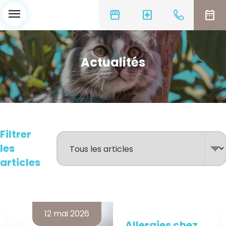
menu
storefront
local_hospital
date_range
Actualités
Filtrer
les
articles
12 mai 2026
Allergies chez