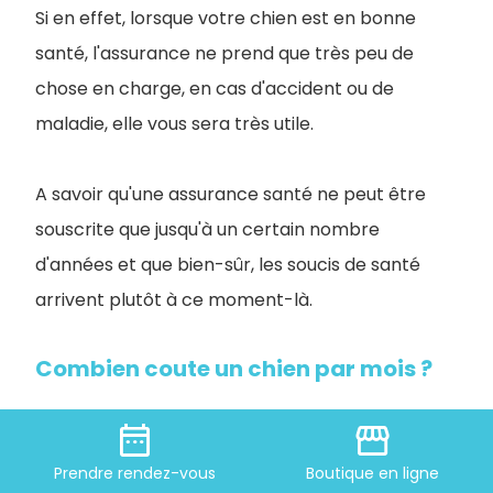
Si en effet, lorsque votre chien est en bonne
santé, l'assurance ne prend que très peu de
chose en charge, en cas d'accident ou de
maladie, elle vous sera très utile.
A savoir qu'une assurance santé ne peut être
souscrite que jusqu'à un certain nombre
d'années et que bien-sûr, les soucis de santé
arrivent plutôt à ce moment-là.
Combien coute un chien par mois ?
En additionnant les dépenses de bases pour
date_range
storefront
un chien en bonne santé, le budget mensuel
Prendre
rendez-vous
Boutique
en ligne