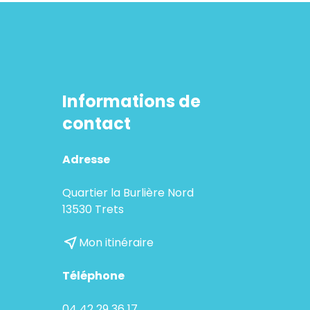
Informations de
contact
Adresse
Quartier la Burlière Nord
13530 Trets
near_me
Mon itinéraire
Téléphone
04 42 29 36 17