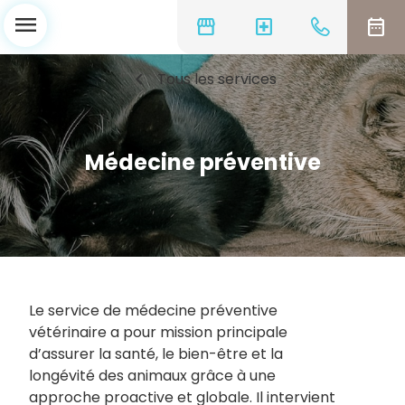
menu
storefront
local_hospital
date_range
chevron_left
Tous les services
Médecine préventive
Le service de médecine préventive
vétérinaire a pour mission principale
d’assurer la santé, le bien-être et la
longévité des animaux grâce à une
approche proactive et globale. Il intervient