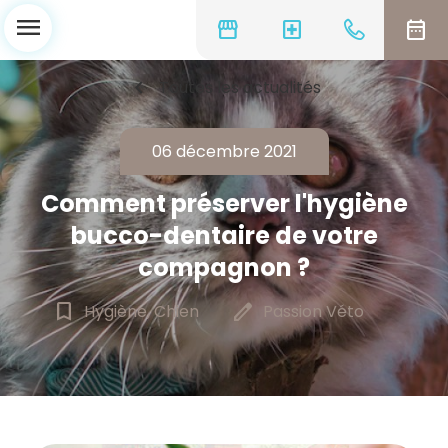
menu
storefront
local_hospital
date_range
chevron_left
Toutes les actualités
06 décembre 2021
Comment préserver l'hygiène
bucco-dentaire de votre
compagnon ?
bookmark_border
edit
Hygiène, Chien
Passion Véto