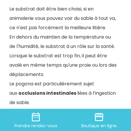
Le substrat doit être bien choisi, si en
animalerie vous pouvez voir du sable à tout va,
ce n'est pas forcément la meilleure litière.
En dehors du maintien de la température ou
de l'humidité, le substrat à un rôle sur la santé.
Lorsque le substrat est trop fin, il peut être
avalé en même temps qu'une proie ou lors des
déplacements.
Le pogona est particulièrement sujet
aux
occlusions intestinales
liées à l’ingestion
de sable.
date_range
storefront
Rampes, cabanes et autres
Prendre
rendez-vous
Boutique
en ligne
accessoires