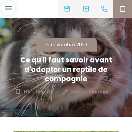
menu
storefront
local_hospital
date_range
chevron_left
Toutes les actualités
16 novembre 2023
Ce qu'il faut savoir avant
d'adopter un reptile de
compagnie
bookmark_border
edit
NAC, Reptile
Mélany Marchal