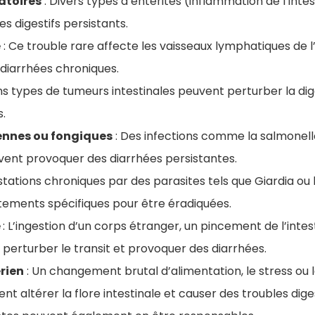
atoires
: Divers types d’entérites (inflammation de l’inte
s digestifs persistants.
e
: Ce trouble rare affecte les vaisseaux lymphatiques de l’
diarrhées chroniques.
ns types de tumeurs intestinales peuvent perturber la dig
.
ennes ou fongiques
: Des infections comme la salmonell
vent provoquer des diarrhées persistantes.
estations chroniques par des parasites tels que Giardia o
itements spécifiques pour être éradiquées.
e
: L’ingestion d’un corps étranger, un pincement de l’inte
perturber le transit et provoquer des diarrhées.
rien
: Un changement brutal d’alimentation, le stress ou l
nt altérer la flore intestinale et causer des troubles dige