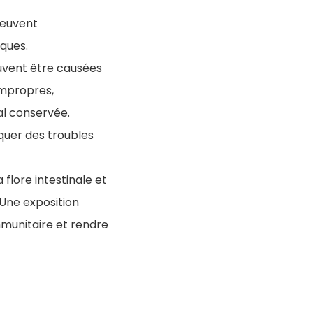
peuvent
iques
.
euvent être causées
impropres,
al conservée
.
uer des troubles
 flore intestinale et
 Une exposition
mmunitaire et rendre