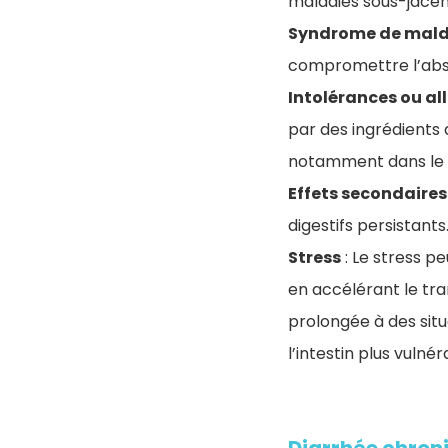
maladies sous-jace
Syndrome de mald
compromettre l’abso
Intolérances ou al
par des ingrédients
notamment dans le c
Effets secondaire
digestifs persistants
Stress
: Le stress pe
en accélérant le tran
prolongée à des sit
l’intestin plus vulné