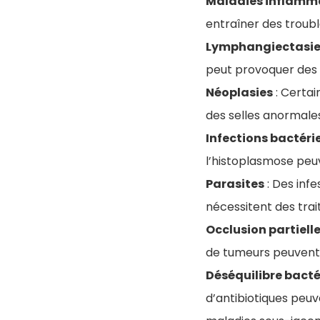
Maladies inflamm
entraîner des trouble
Lymphangiectasi
peut provoquer des 
Néoplasies
: Certai
des selles anormales
Infections bactéri
l’histoplasmose peu
Parasites
: Des inf
nécessitent des tra
Occlusion partiell
de tumeurs peuvent 
Déséquilibre bacté
d’antibiotiques peuve