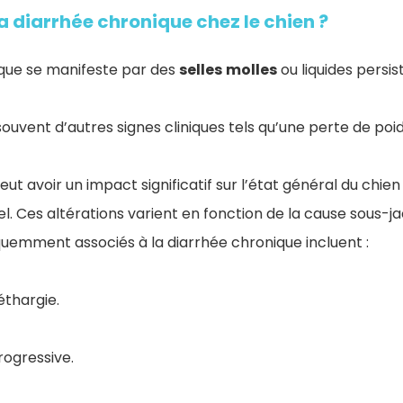
a diarrhée chronique chez le chien​ ?
que se manifeste par des
selles
molles
ou liquides persis
uvent d’autres signes cliniques tels qu’une perte de poi
eut avoir un impact significatif sur l’état général du chien
. Ces altérations varient en fonction de la cause sous-j
emment associés à la diarrhée chronique incluent :
thargie.
rogressive.