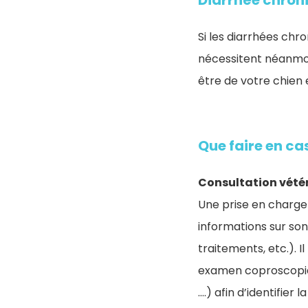
Diarrhée chroni
​Si les diarrhées ch
nécessitent néanmoin
être de votre chien 
Que faire en ca
Consultation vétér
Une prise en charge 
informations sur so
traitements, etc.). I
examen coproscopiqu
….) afin d’identifier 