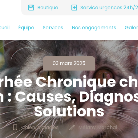
storefront
local_hospital
Boutique
Service urgences 24h/
ueil
Équipe
Services
Nos engagements
Galer
03 mars 2025
rhée Chronique ch
 : Causes, Diagnos
Solutions
bookmark_border
edit
Chien, Maladies
Mélany Marchal