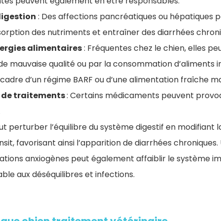
ntes peuvent également en être responsables.
igestion
: Des affections pancréatiques ou hépatiques 
rption des nutriments et entraîner des diarrhées chron
lergies alimentaires
: Fréquentes chez le chien, elles p
 de mauvaise qualité ou par la consommation d’aliments 
adre d’un régime BARF ou d’une alimentation fraîche m
s de traitements
: Certains médicaments peuvent provoq
.
ut perturber l’équilibre du système digestif en modifiant la
sit, favorisant ainsi l’apparition de diarrhées chroniques.
uations anxiogènes peut également affaiblir le système i
rable aux déséquilibres et infections.