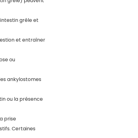
stin grêle) peuvent
intestin grêle et
estion et entraîner
ose ou
u les ankylostomes
stin ou la présence
a prise
stifs. Certaines