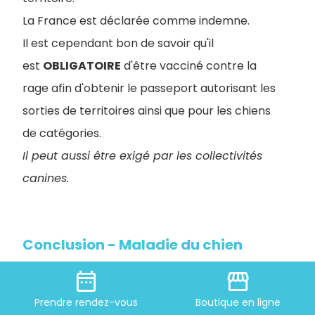
La France est déclarée comme indemne.
Il est cependant bon de savoir qu'il
est
OBLIGATOIRE
d'être vacciné contre la
rage afin d'obtenir le passeport autorisant les
sorties de territoires ainsi que pour les chiens
de catégories.
Il peut aussi être exigé par les collectivités
canines.
Conclusion - Maladie du chien
date_range
storefront
Il est important de noter que cette liste n'est
Prendre
rendez-vous
Boutique
en ligne
pas exhaustive et que les chiens peuvent être