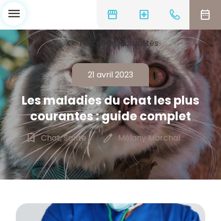
menu
storefront
local_hospital
date_range
chevron_left
Toutes les actualités
21 avril 2023
Les maladies du chat les plus
courantes : guide complet
bookmark_border
edit
Chat, Santé
Mélany Marchal