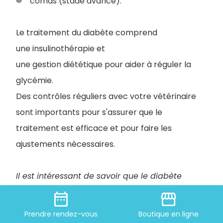
comas (stade avancé).
Le traitement du diabète comprend
une insulinothérapie et
une gestion diététique pour aider à réguler la
glycémie.
Des contrôles réguliers avec votre vétérinaire
sont importants pour s'assurer que le
traitement est efficace et pour faire les
ajustements nécessaires.
Il est intéressant de savoir que le diabète
est réversible chez le chat.
date_range
storefront
Prendre
rendez-vous
Boutique
en ligne