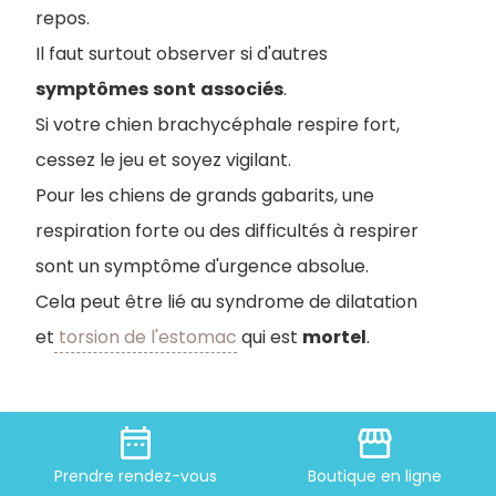
repos.
Il faut surtout observer si d'autres
symptômes
sont
associés
.
Si votre chien brachycéphale respire fort,
cessez le jeu et soyez vigilant.
Pour les chiens de grands gabarits, une
respiration forte ou des difficultés à respirer
sont un symptôme d'urgence absolue.
Cela peut être lié au syndrome de dilatation
et
torsion de l'estomac
qui est
mortel
.
date_range
storefront
Mon chien fait un bruit de cochon
quand il respire, est-ce inquiétant
Prendre
rendez-vous
Boutique
en ligne