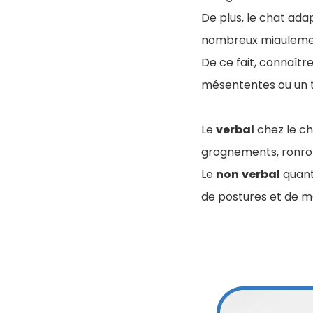
De plus, le chat adap
nombreux miaulement
De ce fait, connaîtr
mésententes ou un t
Le
verbal
chez le c
grognements, ronron
Le
non
verbal
quant 
de postures et de 