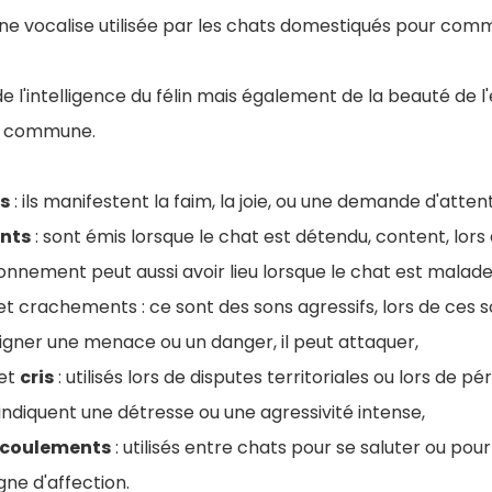
ne vocalise utilisée par les chats domestiqués pour com
 l'intelligence du félin mais également de la beauté de l
ie commune.
s
: ils manifestent la faim, la joie, ou une demande d'attent
nts
: sont émis lorsque le chat est détendu, content, lor
onnement peut aussi avoir lieu lorsque le chat est malade
t crachements : ce sont des sons agressifs, lors de ces so
oigner une menace ou un danger, il peut attaquer,
et
cris
: utilisés lors de disputes territoriales ou lors de pé
 indiquent une détresse ou une agressivité intense,
ucoulements
: utilisés entre chats pour se saluter ou pour
igne d'affection.