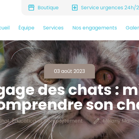
storefront
local_hospital
Boutique
Service urgences 24h/
ueil
Équipe
Services
Nos engagements
Galer
03 août 2023
gage des chats : m
omprendre son ch
edit
Chat, Éducation et Comportement
Mélany Marcha