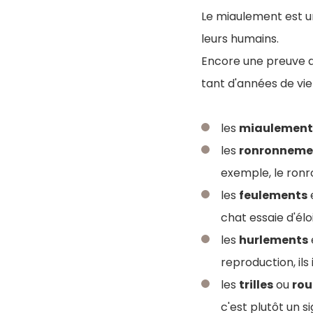
Le miaulement est u
leurs humains.
Encore une preuve de
tant d'années de v
les
miaulement
les
ronronneme
exemple, le ronr
les
feulements
e
chat essaie d'él
les
hurlements
reproduction, ils
les
trilles
ou
ro
c'est plutôt un s