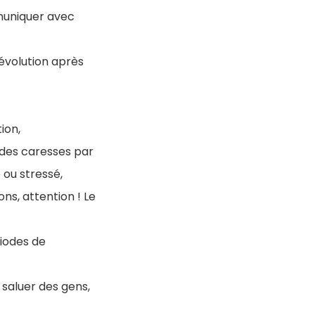
muniquer avec
'évolution après
ion,
s des caresses par
 ou stressé,
ns, attention ! Le
riodes de
 saluer des gens,