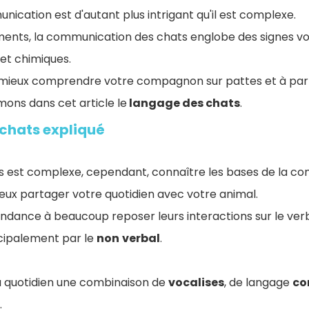
cation est d'autant plus intrigant qu'il est complexe.
ents, la communication des chats englobe des signes vo
et chimiques.
à mieux comprendre votre compagnon sur pattes et à par
ons dans cet article le
langage des chats
.
 chats expliqué
s est complexe, cependant, connaître les bases de la co
eux partager votre quotidien avec votre animal.
endance à beaucoup reposer leurs interactions sur le verb
ipalement par le
non
verbal
.
au quotidien une combinaison de
vocalises
, de langage
co
.