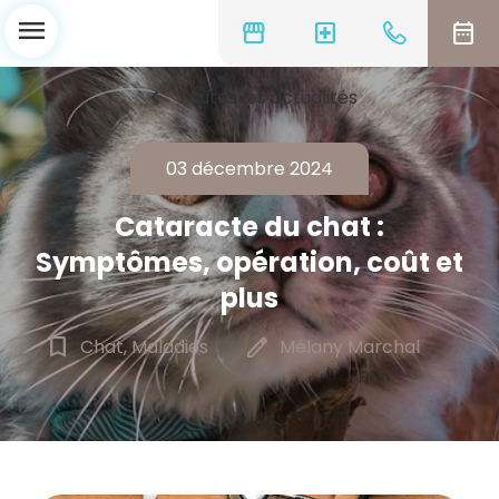
menu
storefront
local_hospital
date_range
chevron_left
Toutes les actualités
03 décembre 2024
Cataracte du chat :
Symptômes, opération, coût et
plus
bookmark_border
edit
Chat, Maladies
Mélany Marchal