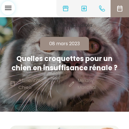
menu
storefront
local_hospital
date_range
chevron_left
Toutes les actualités
08 mars 2023
Quelles croquettes pour un
chien en insuffisance rénale ?
Alimentation,
Mélany
bookmark_border
edit
Chien
Marchal