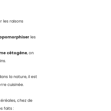
r les raisons
opomorphiser
les
ime
cétogène
, on
ins.
ns la nature, il est
rre cuisinée.
céréales, chez de
 faits :