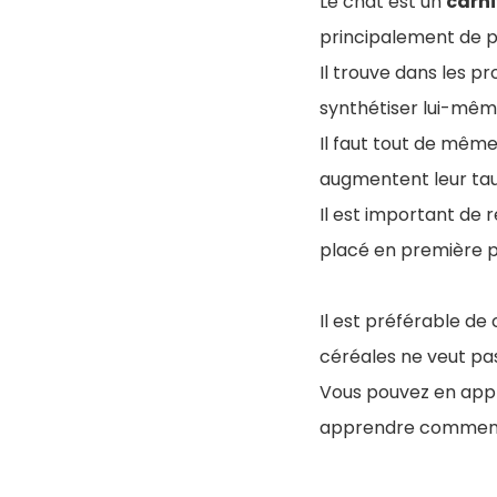
Le chat est un
carn
principalement de p
I
l trouve dans les pr
synthétiser lui-mêm
Il faut tout de même
augmentent leur tau
Il est important de 
placé en première po
Il est préférable de
céréales ne veut pas
Vous pouvez en appre
apprendre comment 