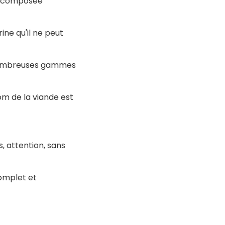
on composée
ine qu'il ne peut
e nombreuses gammes
nom de la viande est
, attention, sans
omplet et