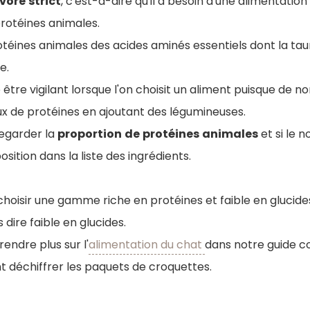
ivore
strict
, c'est-à-dire qu'il a besoin d'une alimentati
rotéines animales.
otéines animales des acides aminés essentiels dont la taur
e.
 être vigilant lorsque l'on choisit un aliment puisque d
x de protéines en ajoutant des légumineuses.
regarder la
proportion
de
protéines
animales
et si le 
sition dans la liste des ingrédients.
 choisir une gamme riche en protéines et faible en glucides
 dire faible en glucides.
ndre plus sur l'
alimentation du chat
dans notre guide c
déchiffrer les paquets de croquettes.