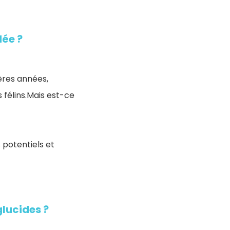
dée ?
ères années,
 félins.Mais est-ce
 potentiels et
glucides ?