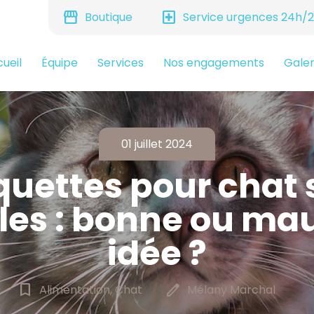
storefront
local_hospital
Boutique
Service urgences 24h/
ueil
Équipe
Services
Nos engagements
Galer
01 juillet 2024
quettes pour chat 
les : bonne ou ma
idée ?
bookmark_border
edit
Alimentation, Chat
Mélany Marchal