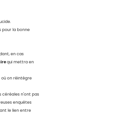
ucide.
is pour la bonne
dant, en cas
aire
qui mettra en
t où on réintègre
s céréales n'ont pas
reuses enquêtes
nt le lien entre